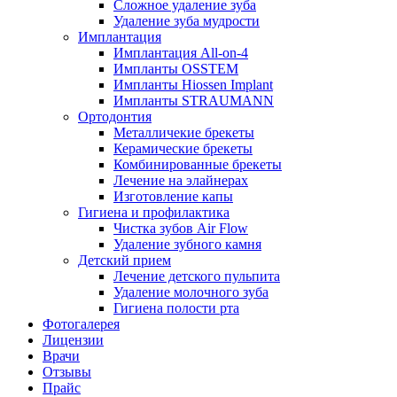
Сложное удаление зуба
Удаление зуба мудрости
Имплантация
Имплантация All-on-4
Импланты OSSTEM
Импланты Hiossen Implant
Импланты STRAUMANN
Ортодонтия
Металличекие брекеты
Керамические брекеты
Комбинированные брекеты
Лечение на элайнерах
Изготовление капы
Гигиена и профилактика
Чистка зубов Air Flow
Удаление зубного камня
Детский прием
Лечение детского пульпита
Удаление молочного зуба
Гигиена полости рта
Фотогалерея
Лицензии
Врачи
Отзывы
Прайс