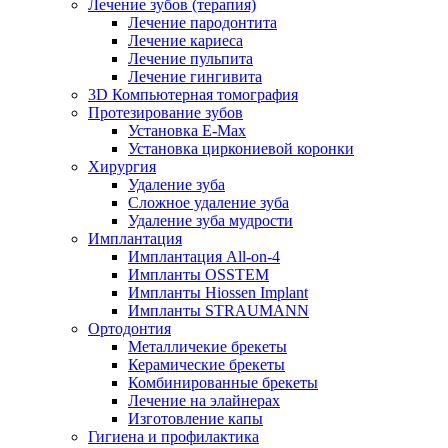
Лечение зубов (терапия)
Лечение пародонтита
Лечение кариеса
Лечение пульпита
Лечение гингивита
3D Компьютерная томография
Протезирование зубов
Установка E-Max
Установка циркониевой коронки
Хирургия
Удаление зуба
Сложное удаление зуба
Удаление зуба мудрости
Имплантация
Имплантация All-on-4
Импланты OSSTEM
Импланты Hiossen Implant
Импланты STRAUMANN
Ортодонтия
Металличекие брекеты
Керамические брекеты
Комбинированные брекеты
Лечение на элайнерах
Изготовление капы
Гигиена и профилактика