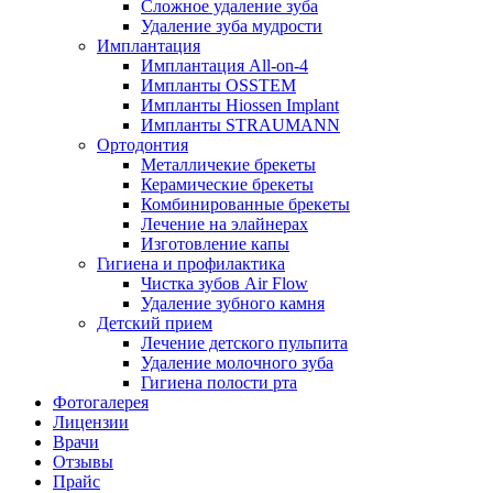
Сложное удаление зуба
Удаление зуба мудрости
Имплантация
Имплантация All-on-4
Импланты OSSTEM
Импланты Hiossen Implant
Импланты STRAUMANN
Ортодонтия
Металличекие брекеты
Керамические брекеты
Комбинированные брекеты
Лечение на элайнерах
Изготовление капы
Гигиена и профилактика
Чистка зубов Air Flow
Удаление зубного камня
Детский прием
Лечение детского пульпита
Удаление молочного зуба
Гигиена полости рта
Фотогалерея
Лицензии
Врачи
Отзывы
Прайс