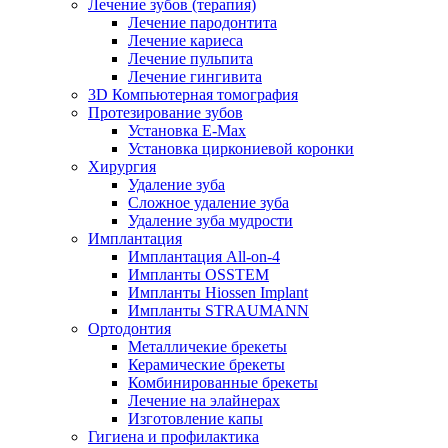
Лечение зубов (терапия)
Лечение пародонтита
Лечение кариеса
Лечение пульпита
Лечение гингивита
3D Компьютерная томография
Протезирование зубов
Установка E-Max
Установка циркониевой коронки
Хирургия
Удаление зуба
Сложное удаление зуба
Удаление зуба мудрости
Имплантация
Имплантация All-on-4
Импланты OSSTEM
Импланты Hiossen Implant
Импланты STRAUMANN
Ортодонтия
Металличекие брекеты
Керамические брекеты
Комбинированные брекеты
Лечение на элайнерах
Изготовление капы
Гигиена и профилактика